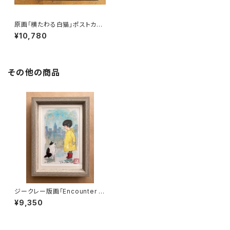
原画「横たわる白猫」ポストカー
ド原画
¥10,780
その他の商品
ジークレー版画「Encounter ~
出逢い」ポストカードサイズ リミ
¥9,350
テッドエディション50