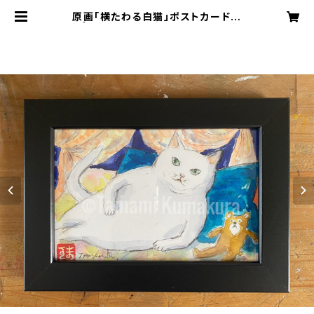
原画「横たわる白猫」ポストカード原
画 | Any Kind Of Blue 猫や透明堂