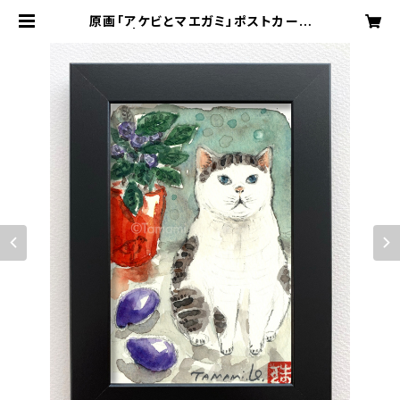
原画「アケビとマエガミ」ポストカード
サイズ | Any Kind Of Blue 猫や透
明堂