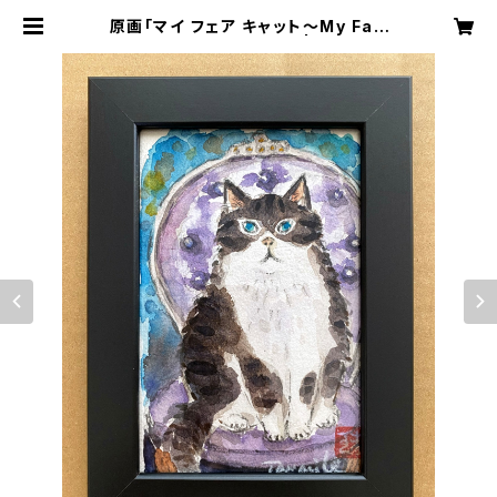
原画「マイ フェア キャット〜My Fair
Cat」ポストカードサイズ | Any Kin
d Of Blue 猫や透明堂