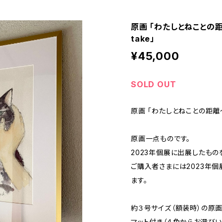
原画 「わたしとねことの距離〜
take」
¥45,000
SOLD OUT
原画 「わたしとねことの距離〜Eve
原画一点ものです。
2023年個展に出展したもの
ご購入者さまには2023年
ます。
約３号サイズ（額装時）の原画
マット付き（４色からお選び