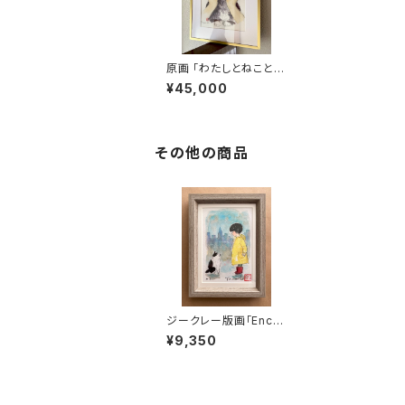
原画 「わたしとねことの
距離〜Every breath
¥45,000
you take」
その他の商品
ジークレー版画「Enco
unter ~出逢い」ポスト
¥9,350
カードサイズ リミテッド
エディション50